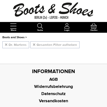
Menü
Suche
Login
Kaufen
Boots and Shoes
>
Dr. Martens
Gesamten Filter aufheben
INFORMATIONEN
AGB
Widerrufsbelehrung
Datenschutz
Versandkosten