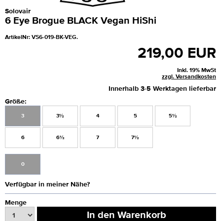
Solovair
6 Eye Brogue BLACK Vegan HiShi
ArtikelNr: VS6-019-BK-VEG.
219,00 EUR
Inkl. 19% MwSt
zzgl. Versandkosten
Innerhalb 3-5 Werktagen lieferbar
Größe:
3
3½
4
5
5½
6
6½
7
7½
0
Verfügbar in meiner Nähe?
Menge